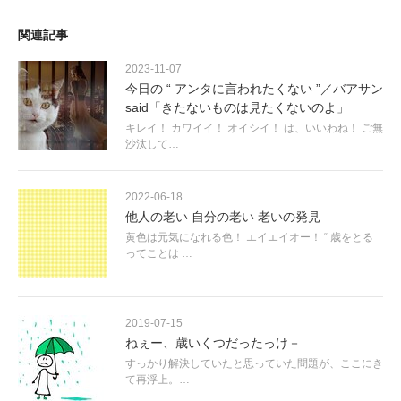
関連記事
2023-11-07
今日の “ アンタに言われたくない ”／バアサン
said「きたないものは見たくないのよ」
キレイ！ カワイイ！ オイシイ！ は、いいわね！ ご無
沙汰して…
2022-06-18
他人の老い 自分の老い 老いの発見
黄色は元気になれる色！ エイエイオー！ “ 歳をとる
ってことは …
2019-07-15
ねぇー、歳いくつだったっけ－
すっかり解決していたと思っていた問題が、ここにき
て再浮上。…