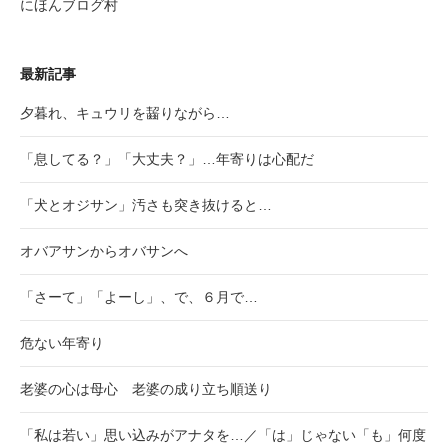
にほんブログ村
最新記事
夕暮れ、キュウリを齧りながら…
「息してる？」「大丈夫？」…年寄りは心配だ
「犬とオジサン」汚さも突き抜けると…
オバアサンからオバサンへ
「さーて」「よーし」、で、６月で…
危ない年寄り
老婆の心は母心 老婆の成り立ち順送り
「私は若い」思い込みがアナタを…／「は」じゃない「も」何度