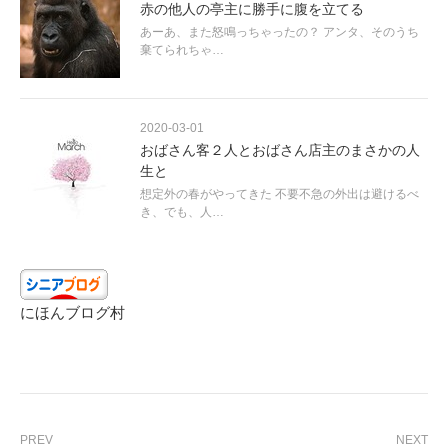
赤の他人の亭主に勝手に腹を立てる
あーあ、また怒鳴っちゃったの？ アンタ、そのうち
棄てられちゃ…
2020-03-01
おばさん客２人とおばさん店主のまさかの人
生と
想定外の春がやってきた 不要不急の外出は避けるべ
き、でも、人…
にほんブログ村