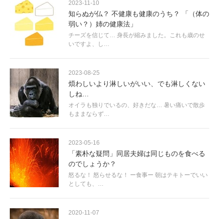
2023-11-10
知らぬが仏？ 不健康も健康のうち？ 「（体の
弱い？）姉の健康法」
チーズを信じて… 身長が縮みました。これも歳のせ
いですよ、し…
2023-08-25
煩わしいより淋しいがいい、でも淋しくない
しね…
オイラも独りでいるの、好きだな… 暑い痛いで散歩
もままならず…
2023-05-16
「素朴な疑問」同居夫婦は同じものを食べる
のでしょうか？
怒るな！ 怒らせるな！ ー食事ー 朝はテキトーでいい
としても、…
2020-11-07